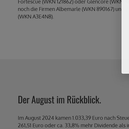
Fortescue (WKN 121862) oder Glencore (WKN A1
noch die Firmen Albemarle (WKN 890167) und A
(WKN A3E4N8).
Der August im Rückblick.
Im August 2024 kamen 1.033,39 Euro nach Steu
261,51 Euro oder ca. 33,8% mehr Dividende als 