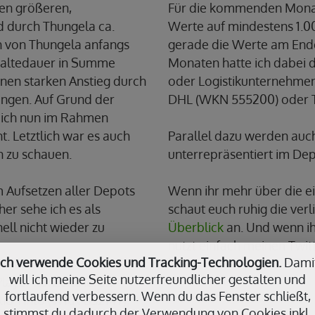
nen größeren,
Für die kommenden Monat
nd durch Thungela ca.
Werte auf mindestens 1.0
h von Thungela anfangs
gerade die Werte am Ende 
 Haltedauer in Summe
Monaten hatte ich dabei d
inen starken Anstieg durch
oder Logistikunternehmen 
angen. Auf Grund der
DHL (WKN 555200) oder 
mich nun im Rahmen
. Letztlich war es auch
Parallel dazu werden auch
n zu schauen.
unterrepräsentiert im Depo
m Aufsetzen aller Depots
Wenn ihr mehr über die e
her sehe ich es als
schaut euch ruhig die ver
ell nicht wieder zu
Überblick
an. Und wenn ih
nutzt einfach meinen Twit
Ich verwende Cookies und Tracking-Technologien.
Dami
will ich meine Seite nutzerfreundlicher gestalten und
layer konzentrieren.
fortlaufend verbessern. Wenn du das Fenster schließt,
io Tinto (WKN 852147),
stimmst du dadurch der Verwendung von Cookies inkl.