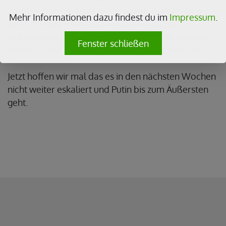
darüber nachgedacht, ob ich das tue, aber ich will
Mehr Informationen dazu findest du im
Impressum
.
nicht mit Leid mein Geld verdienen, zumal
Unternehmen wie Gazprom verstaatlicht sind und
Fenster schließen
damit Geld in die Kriegskasse von Putin spielen.
Jetzt hoffen wir mal das es in den nächsten Wochen
nicht weiter eskaliert und Putin bis zum Äußersten
geht.